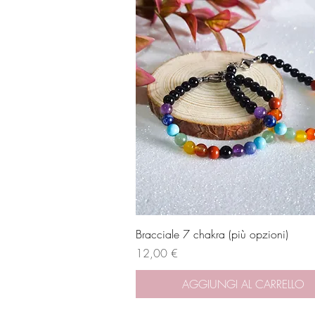
Vista rapida
Bracciale 7 chakra (più opzioni)
Prezzo
12,00 €
AGGIUNGI AL CARRELLO