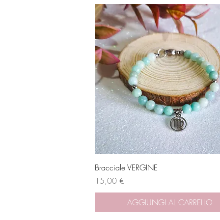
Vista rapida
Bracciale VERGINE
Prezzo
15,00 €
AGGIUNGI AL CARRELLO