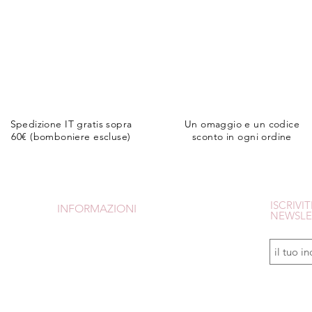
Spedizione IT gratis sopra
Un omaggio e un codice
60€ (bomboniere escluse)
sconto in ogni ordine
ISCRIVIT
INFORMAZIONI
NEWSLE
CONDIZIONI DI VENDITA
SPEDIZIONI e RESI
PAGAMENTI
Avrai uno 
Is
crivendot
CHI SONO