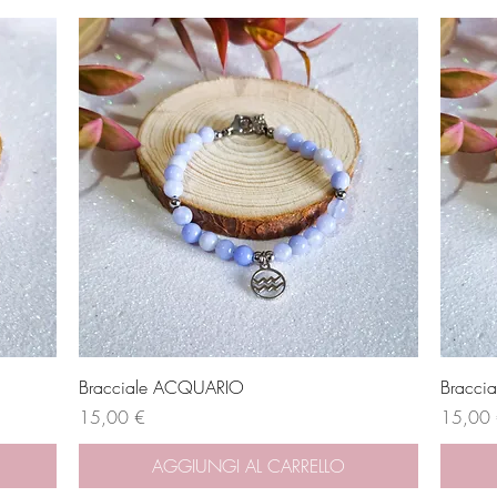
Vista rapida
Bracciale ACQUARIO
Bracci
Prezzo
Prezzo
15,00 €
15,00
AGGIUNGI AL CARRELLO