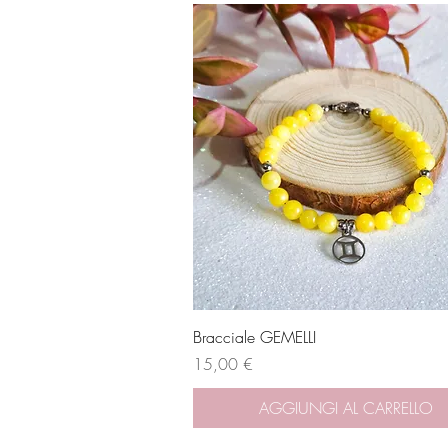
Vista rapida
Bracciale GEMELLI
Prezzo
15,00 €
AGGIUNGI AL CARRELLO