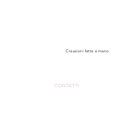
Creazioni fatte a mano
CONTATTI
+39 3517306213