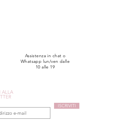
Assistenza in chat o
Whatsapp lun/ven dalle
10 alle 19
I ALLA
TTER
ISCRIVITI
sconto del 10% sul tuo primo acquisto!
i acconsenti all'uso dei tuoi dati.