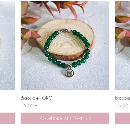
Vista rapida
Bracciale TORO
Braccia
Prezzo
Prezzo
15,00 €
15,00
AGGIUNGI AL CARRELLO