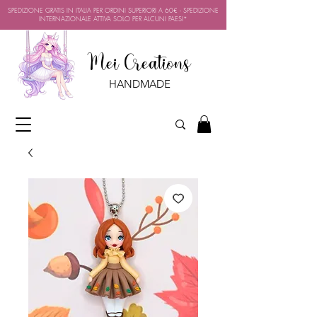
SPEDIZIONE GRATIS IN ITALIA PER ORDINI SUPERIORI A 60€ - SPEDIZIONE
INTERNAZIONALE ATTIVA SOLO PER ALCUNI PAESI*
Mei Creations
HANDMADE