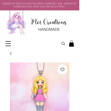
SPEDIZIONE GRATIS IN ITALIA PER ORDINI SUPERIORI A 60€ - SPEDIZIONE
INTERNAZIONALE ATTIVA SOLO PER ALCUNI PAESI*
Mei Creations
HANDMADE