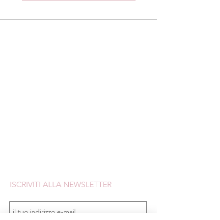
Creazioni fatte a mano
Spedizione IT gratis sopra 60€ (bomboniere
escluse)
Un omaggio e un codice sconto in ogni ordine
Assistenza in chat o Whatsapp lun/ven dalle 10
alle 19
ISCRIVITI ALLA NEWSLETTER