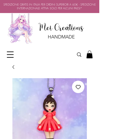
SPEDIZIONE GRATIS IN ITALIA PER ORDINI SUPERIORI A 60€ - SPEDIZIONE
INTERNAZIONALE ATTIVA SOLO PER ALCUNI PAESI*
Mei Creations
HANDMADE