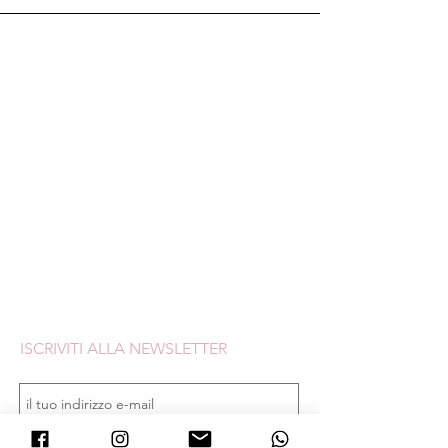
Creazioni fatte a mano
Spedizione IT gratis sopra 60€ (bomboniere
escluse)
Un omaggio e un codice sconto in ogni ordine
Assistenza in chat o Whatsapp lun/ven dalle 10
alle 19
ISCRIVITI ALLA NEWSLETTER
ISCRIVITI