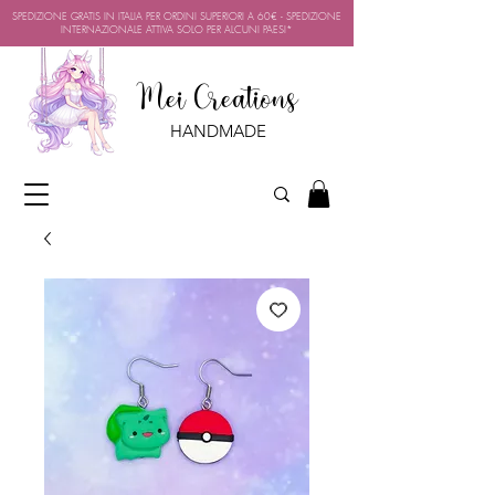
SPEDIZIONE GRATIS IN ITALIA PER ORDINI SUPERIORI A 60€ - SPEDIZIONE
INTERNAZIONALE ATTIVA SOLO PER ALCUNI PAESI*
Mei Creations
HANDMADE