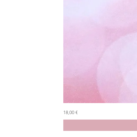
Bambolina
Prezzo
18,00 €
primaverile
verde