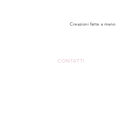
Creazioni fatte a mano
CONTATTI
+39 3517306213
meicreationshandmade@gmail.c
Monte Urano - FM