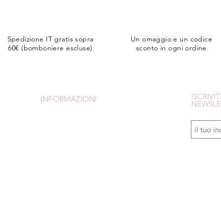
Spedizione IT gratis sopra
Un omaggio e un codice
60€ (bomboniere escluse)
sconto in ogni ordine
ISCRIVIT
INFORMAZIONI
NEWSLE
CONDIZIONI DI VENDITA
SPEDIZIONI e RESI
PAGAMENTI
Avrai uno 
Is
crivendot
CHI SONO
om
TUTORIAL
INFORMATIVA PRIVACY