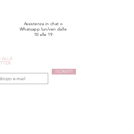
Assistenza in chat o
Whatsapp lun/ven dalle
10 alle 19
I ALLA
TTER
ISCRIVITI
sconto del 10% sul tuo primo acquisto!
i acconsenti all'uso dei tuoi dati.