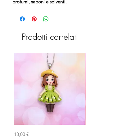
profumi, saponi e solventi.
Prodotti correlati
Bambolina
Bambolina
Prezzo
Prezzo
18,00 €
18,00 €
primaverile
Streghetta
verde
grigia