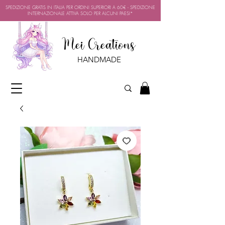
SPEDIZIONE GRATIS IN ITALIA PER ORDINI SUPERIORI A 60€ - SPEDIZIONE
INTERNAZIONALE ATTIVA SOLO PER ALCUNI PAESI*
Mei Creations
HANDMADE