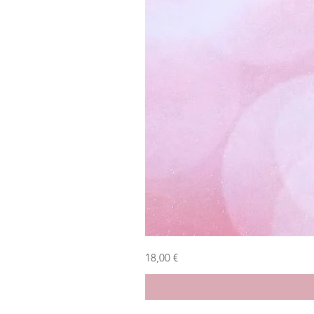
Bambolina
Prezzo
18,00 €
primaverile
verde