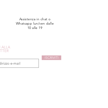
Assistenza in chat o
Whatsapp lun/ven dalle
10 alle 19
I ALLA
TTER
ISCRIVITI
sconto del 10% sul tuo primo acquisto!
i acconsenti all'uso dei tuoi dati.