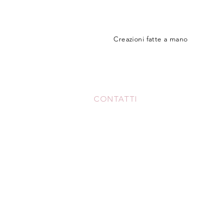
Creazioni fatte a mano
CONTATTI
+39 3517306213
meicreationshandmade@gmail.c
Monte Urano - FM