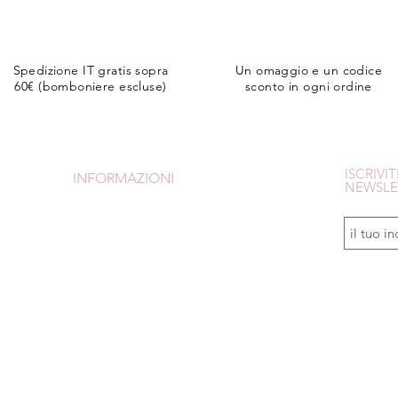
Spedizione IT gratis sopra
Un omaggio e un codice
60€ (bomboniere escluse)
sconto in ogni ordine
ISCRIVIT
INFORMAZIONI
NEWSLE
CONDIZIONI DI VENDITA
SPEDIZIONI e RESI
PAGAMENTI
Avrai uno 
Is
crivendot
CHI SONO
om
TUTORIAL
INFORMATIVA PRIVACY