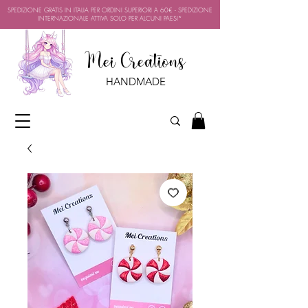
SPEDIZIONE GRATIS IN ITALIA PER ORDINI SUPERIORI A 60€ - SPEDIZIONE
INTERNAZIONALE ATTIVA SOLO PER ALCUNI PAESI*
Mei Creations
HANDMADE