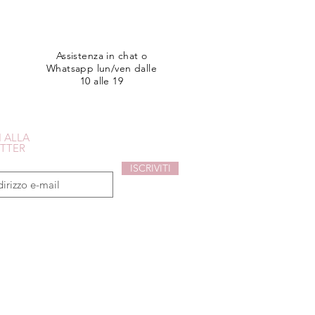
Assistenza in chat o
Whatsapp lun/ven dalle
10 alle 19
I ALLA
TTER
ISCRIVITI
sconto del 10% sul tuo primo acquisto!
i acconsenti all'uso dei tuoi dati.