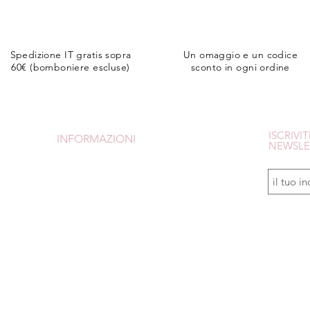
Spedizione IT gratis sopra
Un omaggio e un codice
60€ (bomboniere escluse)
sconto in ogni ordine
ISCRIVIT
INFORMAZIONI
NEWSLE
CONDIZIONI DI VENDITA
SPEDIZIONI e RESI
PAGAMENTI
Avrai uno 
Is
crivendot
CHI SONO
om
TUTORIAL
INFORMATIVA PRIVACY