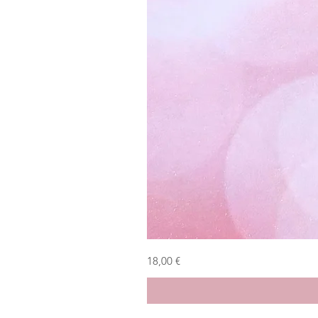
Bambolina
Prezzo
18,00 €
primaverile
verde