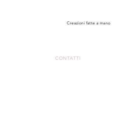
Creazioni fatte a mano
CONTATTI
+39 3517306213
meicreationshandmade@gmail.c
Monte Urano - FM